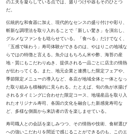
の工夫を凝らしている点では、盛りつけや器もそのひとつ
だ。
伝統的な和食器に加え、現代的なセンスの盛り付けや彩り、
斬新な調理法を取り入れることで「新しい驚き」を演出し、
グルメなファンをも唸らせている。「食べる」だけでなく、
「五感で味わう」寿司体験ができるのは、やはりこの地域な
らではの特徴と言える。魚介はもちろん米や酢、海苔の産
地・質にもこだわりぬき、提供される一品ごとに店主の情熱
が伝わってくる。また、地元企業と連携した限定フェアや、
季節限定メニューの導入など、各店が地域全体と一体となっ
た取り組みも積極的に見られる。たとえば、旬の魚が水揚げ
されるタイミングに合わせた限定コース、地場産品を取り入
れたオリジナル寿司、各国の文化を融合した新感覚寿司な
ど、多様な側面から来訪者の舌を楽しませている。
寿司職人との会話を楽しみつつ、その情熱や技術、食材選び
への強いこだわりを間近で感じることができるのも、このエ