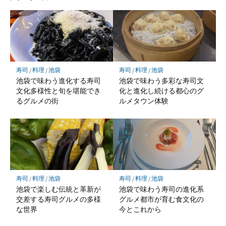
寿司
/
料理
/
池袋
寿司
/
料理
/
池袋
池袋で味わう進化する寿司
池袋で味わう多彩な寿司文
文化多様性と旬を堪能でき
化と進化し続ける都心のグ
るグルメの街
ルメタウン体験
寿司
/
料理
/
池袋
寿司
/
料理
/
池袋
池袋で楽しむ伝統と革新が
池袋で味わう寿司の進化系
交差する寿司グルメの多様
グルメ都市が育む食文化の
な世界
今とこれから