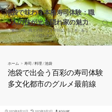
コ
ン
池袋で味わう本格寿司体験：職
テ
人の技が光る隠れ家の魅力
ン
検
ツ
索
魅惑の味、職人が織りなす特別なひととき、あな
へ
切
たの隠れ家がここに。
り
ス
替
キ
え
ッ
プ
ホーム
>
寿司
/
料理
/
池袋
池袋で出会う百彩の寿司体験
多文化都市のグルメ最前線
公
最
投
2025年8月31日
2025年9月3日
KOGURE