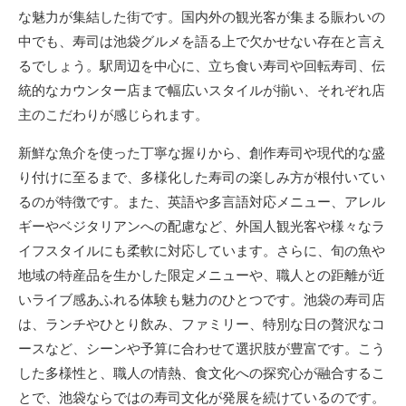
な魅力が集結した街です。国内外の観光客が集まる賑わいの
中でも、寿司は池袋グルメを語る上で欠かせない存在と言え
るでしょう。駅周辺を中心に、立ち食い寿司や回転寿司、伝
統的なカウンター店まで幅広いスタイルが揃い、それぞれ店
主のこだわりが感じられます。
新鮮な魚介を使った丁寧な握りから、創作寿司や現代的な盛
り付けに至るまで、多様化した寿司の楽しみ方が根付いてい
るのが特徴です。また、英語や多言語対応メニュー、アレル
ギーやベジタリアンへの配慮など、外国人観光客や様々なラ
イフスタイルにも柔軟に対応しています。さらに、旬の魚や
地域の特産品を生かした限定メニューや、職人との距離が近
いライブ感あふれる体験も魅力のひとつです。池袋の寿司店
は、ランチやひとり飲み、ファミリー、特別な日の贅沢なコ
ースなど、シーンや予算に合わせて選択肢が豊富です。こう
した多様性と、職人の情熱、食文化への探究心が融合するこ
とで、池袋ならではの寿司文化が発展を続けているのです。