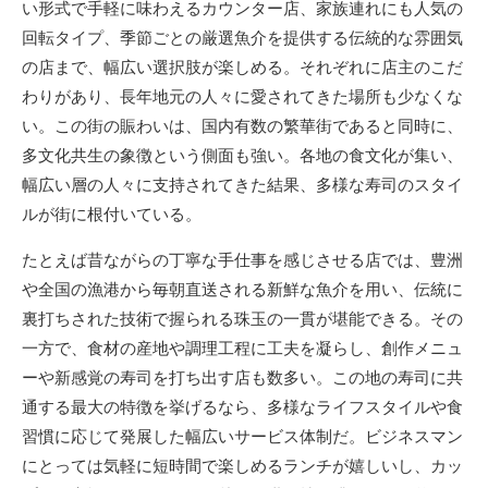
い形式で手軽に味わえるカウンター店、家族連れにも人気の
回転タイプ、季節ごとの厳選魚介を提供する伝統的な雰囲気
の店まで、幅広い選択肢が楽しめる。それぞれに店主のこだ
わりがあり、長年地元の人々に愛されてきた場所も少なくな
い。この街の賑わいは、国内有数の繁華街であると同時に、
多文化共生の象徴という側面も強い。各地の食文化が集い、
幅広い層の人々に支持されてきた結果、多様な寿司のスタイ
ルが街に根付いている。
たとえば昔ながらの丁寧な手仕事を感じさせる店では、豊洲
や全国の漁港から毎朝直送される新鮮な魚介を用い、伝統に
裏打ちされた技術で握られる珠玉の一貫が堪能できる。その
一方で、食材の産地や調理工程に工夫を凝らし、創作メニュ
ーや新感覚の寿司を打ち出す店も数多い。この地の寿司に共
通する最大の特徴を挙げるなら、多様なライフスタイルや食
習慣に応じて発展した幅広いサービス体制だ。ビジネスマン
にとっては気軽に短時間で楽しめるランチが嬉しいし、カッ