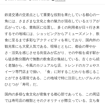
開
終
稿
日
更
者
新
鉄道交通の交差点として重要な役割を果たしている都心の一
日
角には、さまざまな文化と食の魅力が混在しているエリアが
広がっている。
豊島区に位置し、多くの利用者が日々行き来
するその地域には、ショッピングからアミューズメント、飲
食に至るまで多彩なアクティビティを有しており、国内外の
観光客にも大変人気である。喧噪とともに、都会の華やか
さ・活気を感じさせる街並みが広がり、その中核を成す駅か
ら徒歩数分圏内で無数の飲食店が集結している。古くから続
く老舗から、今風のカジュアルな店、トレンドのカフェやス
イーツ専門店まで揃い、「食」に対するこだわりを感じるこ
とができる環境である。この地域で特に注目したいグルメの
ひとつが「寿司」だ。
国内の多様な食文化が密集する都心部であっても、この周辺
では寿司店の種類とそのクオリティが際立っている。立ち食