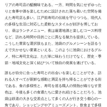
リアの寿司店の醍醐味である。一方、時間を気にせずゆった
りと食事や酒を楽しむために設計された落ち着いた空間を備
えた寿司店も多い。江戸前寿司の伝統を守りつつも、現代人
の多様な生活に対応した柔軟なスタイルが好評を博してお
り、昼はランチメニュー、夜は厳選地酒と楽しむコース料理
など、訪れる時間や目的ごとに異なる魅力を提供している。
こうした豊富な選択肢もまた、池袋のグルメシーンを語るう
えで欠かせない要素といえる。このように池袋におけるグル
メ、特に寿司文化は、ただ単に味わうだけでなく、歴史・季
節・地域文化と深く結びついて独自の発展を遂げている。
誰もが自分に合った寿司との出会いを楽しむことができ、訪
れる人すべてが新鮮な感動と満足を持ち帰ることができる街
である。食の多様性と、寿司を巡る職人の情熱が織りなす景
色は、今後も多くの食通たちに愛され続けることだろう。池
袋は鉄道の大きな交差点として多くの人が行き交う都心の一
角であり、ショッピングやアミューズメント、飲食まで多様