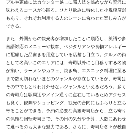
プルや家族にはカウンター越しに職人技を眺めながら贅沢に
味わえるコースが心躍る。ひとり飲みに特化した小規模店舗
もあり、それぞれ利用する人のシーンに合わせた楽しみ方が
できる。
また、外国からの観光客が増加したことに順応し、英語や多
言語対応のメニューや接客、ベジタリアンや食物アレルギー
に配慮した品書きを用意している店舗も目立つ。グルメの街
として名高いこのエリアには、寿司以外にも目移りする名物
が揃い、ラーメンやカフェ、焼き鳥、エスニック料理に至る
まで数え切れないほどのジャンルが存在しているが、寿司は
その中でもとりわけ外せないジャンルといえるだろう。多く
の寿司店は駅周辺やメイン通りに点在しているためアクセス
も良く、観劇やショッピング、観光の合間にもふらりと立ち
寄ることができる。予約の必要な高級寿司店から、立ち寄り
の気軽な回転寿司まで、その日の気分や予算、人数にあわせ
て選べるのも大きな魅力である。さらに、寿司店各々が独自