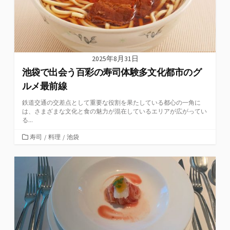
2025年8月31日
池袋で出会う百彩の寿司体験多文化都市のグ
ルメ最前線
鉄道交通の交差点として重要な役割を果たしている都心の一角に
は、さまざまな文化と食の魅力が混在しているエリアが広がってい
る...
カ
寿司
/
料理
/
池袋
テ
ゴ
リ
ー