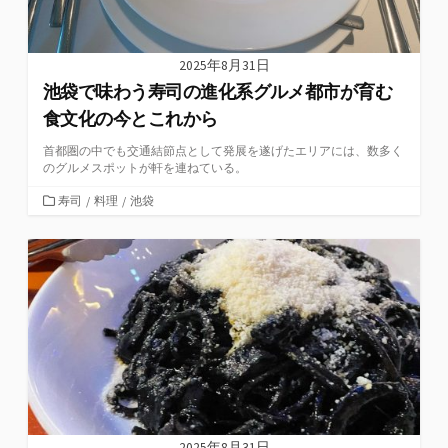
2025年8月31日
池袋で味わう寿司の進化系グルメ都市が育む
食文化の今とこれから
首都圏の中でも交通結節点として発展を遂げたエリアには、数多く
のグルメスポットが軒を連ねている。
カ
寿司
/
料理
/
池袋
テ
ゴ
リ
ー
2025年8月31日