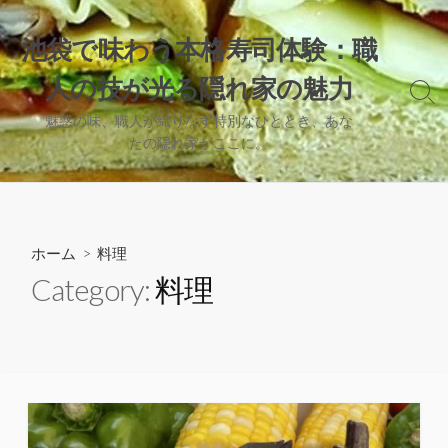
コ
ン
池袋で味わう本格寿司体験：職
テ
人の技が光る隠れ家の魅力
ン
検
ツ
索
魅惑の味、職人が織りなす特別なひととき、あな
へ
切
たの隠れ家がここに。
り
ス
替
キ
え
ッ
プ
ホーム
> 料理
Category:
料理