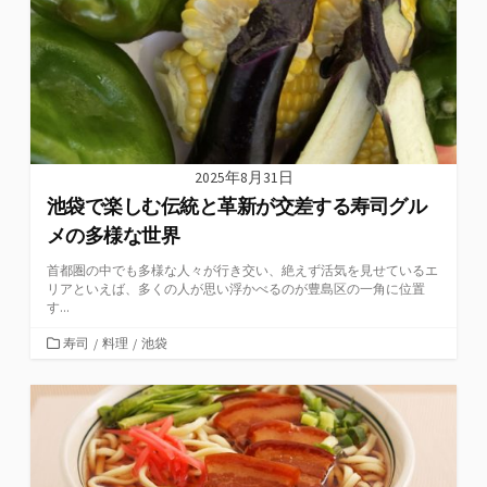
2025年8月31日
池袋で楽しむ伝統と革新が交差する寿司グル
メの多様な世界
首都圏の中でも多様な人々が行き交い、絶えず活気を見せているエ
リアといえば、多くの人が思い浮かべるのが豊島区の一角に位置
す...
カ
寿司
/
料理
/
池袋
テ
ゴ
リ
ー