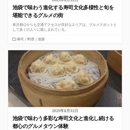
池袋で味わう進化する寿司文化多様性と旬を
堪能できるグルメの街
東京都心からも交通アクセスが良好なエリアは、グルメスポットと
して多くの人々に親しまれている。
カ
寿司
/
料理
/
池袋
テ
ゴ
リ
ー
2025年8月31日
池袋で味わう多彩な寿司文化と進化し続ける
都心のグルメタウン体験